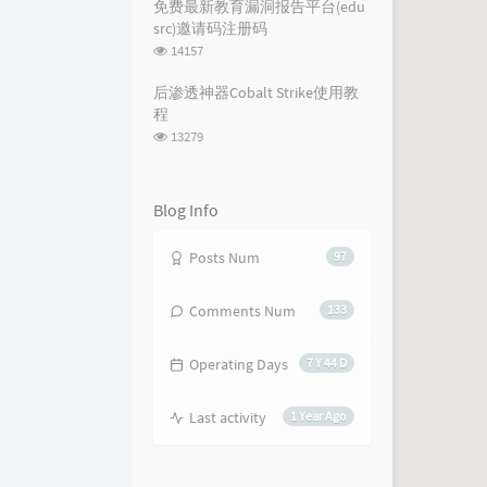
次
免费最新教育漏洞报告平台(edu
数:
src)邀请码注册码
浏
14157
览
次
后渗透神器Cobalt Strike使用教
数:
程
浏
13279
览
次
数:
Blog Info
Posts Num
97
Comments Num
133
Operating Days
7 Y 44 D
Last activity
1 Year Ago