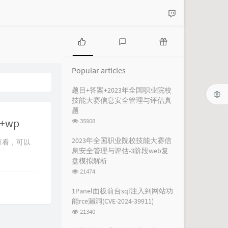
P
L
R
o
a
a
Popular articles
p
t
n
u
e
d
题目+答案+2023年全国职业院校
l
s
o
技能大赛信息安全管理与评估真
a
t
m
题
r
c
a
浏
+wp
35908
a
o
r
览
r
m
t
次
2023年全国职业院校技能大赛信
查看，可以
数:
t
m
i
息安全管理与评估-3阶段web复
i
e
c
盘模拟解析
c
n
l
浏
21474
l
t
e
览
e
s
s
次
1Panel面板前台sql注入到网站功
数:
s
能rce漏洞(CVE-2024-39911)
浏
21340
览