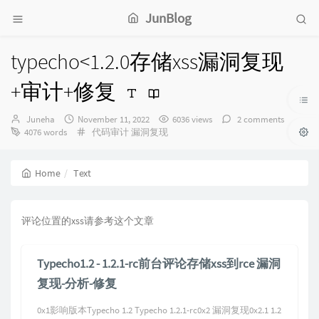
JunBlog
typecho<1.2.0存储xss漏洞复现
+审计+修复
Author：
发
Juneha
November 11, 2022
6036 views
2 comments
布
Categories：
4076 words
代码审计
漏洞复现
时
间：
Home
Text
评论位置的xss请参考这个文章
Typecho1.2 - 1.2.1-rc前台评论存储xss到rce 漏洞
复现-分析-修复
0x1影响版本Typecho 1.2 Typecho 1.2.1-rc0x2 漏洞复现0x2.1 1.2