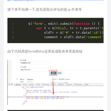
接下来手动调一下,首先是取出评论的值 ip 作者等
    $(
'form'
, edit).submit(
function
 (
) 
{

var
 t = $(
this
), tr = t.parents(
'tr'
),
            oldTr = $(
'#'
 + tr.data(
'id'
)),

            comment = oldTr.data(
'comment'
由于代码用是form的this这里改成取表单里面按钮