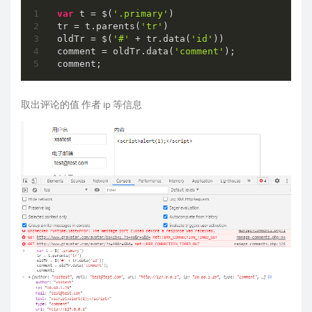
var
 t = $(
'.primary'
)

tr = t.parents(
'tr'
)

oldTr = $(
'#'
 + tr.data(
'id'
))

comment = oldTr.data(
'comment'
);

comment;
取出评论的值 作者 ip 等信息