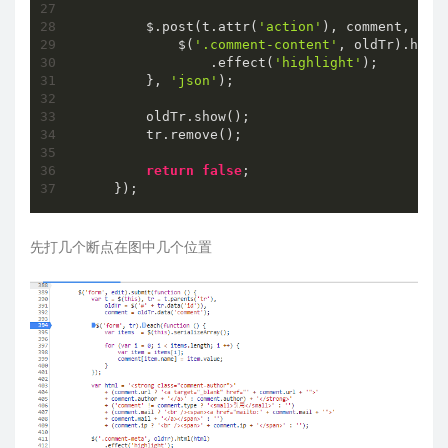
        $.post(t.attr(
'action'
), comment, 
fun
            $(
'.comment-content'
, oldTr).html(
                .effect(
'highlight'
);

        }, 
'json'
);

        oldTr.show();

        tr.remove();

return
false
;

先打几个断点在图中几个位置