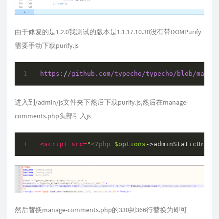
由于修复的是1.2.0我测试的版本是1.1.17.10.30没有带DOMPurify
需要手动下载purify.js
https:
/
/github.com/typecho
/typecho/blob
/maste
进入到/admin/js文件夹下然后下载purify.js,然后在manage-
comments.php头部引入js
<
script
src
=
"
<?php
$options
->adminStaticUrl(
'
然后替换manage-comments.php的330到366行替换为即可