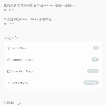
次
e
s
s
免费最新教育漏洞报告平台(edusrc)邀请码注册码
数:
s
浏
14133
览
次
后渗透神器Cobalt Strike使用教程
数:
浏
13269
览
次
数:
Blog Info
Posts Num
97
Comments Num
133
Operating Days
7 Y 43 D
Last activity
1 Year Ago
Article tags