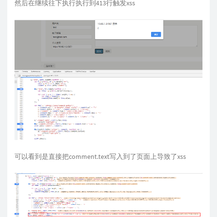
然后在继续往下执行执行到413行触发xss
可以看到是直接把comment.text写入到了页面上导致了xss