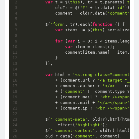
var
 t = $(
this
), tr = t.parents(
'tr'
),
            oldTr = $(
'#'
 + tr.data(
'id'
)),

            comment = oldTr.data(
'comment'
);

        $(
'form'
, tr).each(
function
 (
) 
{

var
 items  = $(
this
).serializeArra
for
 (
var
 i = 
0
; i < items.length; 
var
 item = items[i];

                comment[item.name] = item.valu
            }

        });

var
 html = 
'<strong class="comment-au
            + (comment.url ? 
'<a target="_bla
            + comment.author + 
'</a>'
 : comme
            + (
'comment'
 != comment.type ? 
'<
            + (comment.mail ? 
'<br /><span><a
            + comment.mail + 
'</a></span>'
 : 
            + (comment.ip ? 
'<br /><span>'
 + 
        $(
'.comment-meta'
, oldTr).html(html)

            .effect(
'highlight'
);

        $(
'.comment-content'
, oldTr).html(
'<p
        oldTr.data(
'comment'
, comment);
