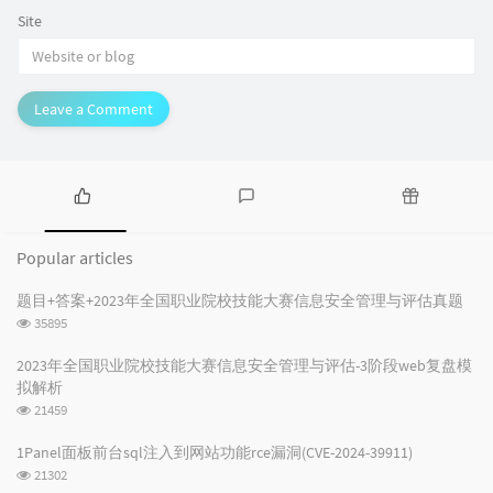
Site
Leave a Comment
P
L
R
o
a
a
Popular articles
p
t
n
u
e
d
题目+答案+2023年全国职业院校技能大赛信息安全管理与评估真题
l
s
o
浏
35895
a
t
m
览
r
c
a
次
2023年全国职业院校技能大赛信息安全管理与评估-3阶段web复盘模
数:
a
o
r
拟解析
r
m
t
浏
21459
t
m
i
览
i
e
c
次
1Panel面板前台sql注入到网站功能rce漏洞(CVE-2024-39911)
数:
c
n
l
浏
21302
l
t
e
览