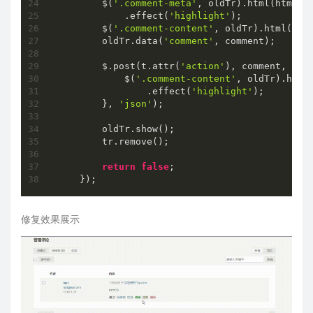
        $(
'.comment-meta'
, oldTr).html(html)

            .effect(
'highlight'
);

        $(
'.comment-content'
, oldTr).html(
'<p
        oldTr.data(
'comment'
, comment);

        $.post(t.attr(
'action'
), comment, 
fun
            $(
'.comment-content'
, oldTr).html(
                .effect(
'highlight'
);

        }, 
'json'
);

        oldTr.show();

        tr.remove();

return
false
;

修复效果展示