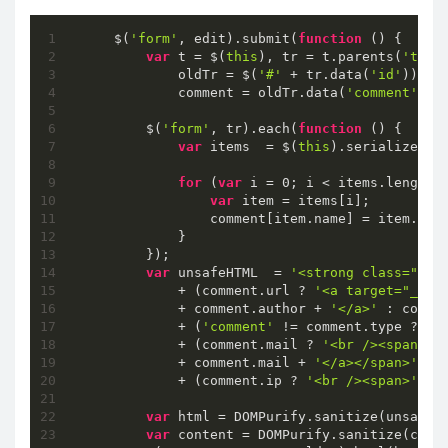
    $(
'form'
, edit).submit(
function
 (
) 
{

var
 t = $(
this
), tr = t.parents(
'tr'
),
            oldTr = $(
'#'
 + tr.data(
'id'
)),

            comment = oldTr.data(
'comment'
);

        $(
'form'
, tr).each(
function
 (
) 
{

var
 items  = $(
this
).serializeArra
for
 (
var
 i = 
0
; i < items.length; 
var
 item = items[i];

                comment[item.name] = item.valu
            }

        });

var
 unsafeHTML  = 
'<strong class="com
            + (comment.url ? 
'<a target="_bla
            + comment.author + 
'</a>'
 : comme
            + (
'comment'
 != comment.type ? 
'<
            + (comment.mail ? 
'<br /><span><a
            + comment.mail + 
'</a></span>'
 : 
            + (comment.ip ? 
'<br /><span>'
 + 
var
 html = DOMPurify.sanitize(unsafeH
var
 content = DOMPurify.sanitize(comm