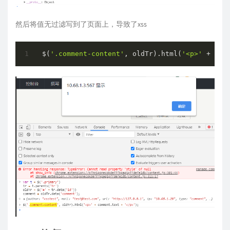
然后将值无过滤写到了页面上，导致了xss
$(
'.comment-content'
, oldTr).html(
'<p>'
 + com