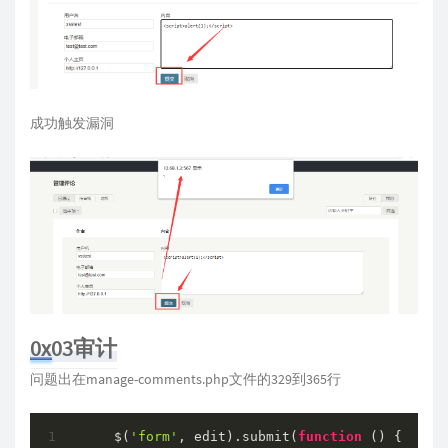
成功触发漏洞
0x03审计
问题出在manage-comments.php文件的329到365行
    $(
'form'
, edit).submit(
function
 (
) 
{
