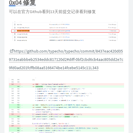
0x04 修复
可以在官方Github看到13天前提交记录看到修复
https://github.com/typecho/typecho/commit/8437eac420d05
9731eabbbeb2534eddc817120d2#diff-0bf2cbd6cb4aac805dd2e7c
9fd0ad201fcffb08aa5166474be14fcebe5145c11L343