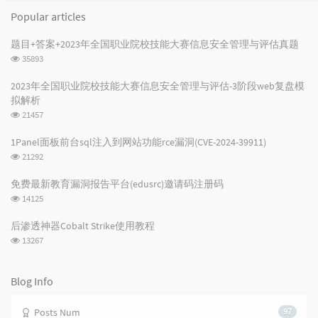
o
a
a
Popular articles
p
t
n
u
e
d
题目+答案+2023年全国职业院校技能大赛信息安全管理与评估真题
l
s
o
浏
35893
a
t
m
览
r
c
a
次
2023年全国职业院校技能大赛信息安全管理与评估-3阶段web复盘模
数:
a
o
r
拟解析
r
m
t
浏
21457
t
m
i
览
i
e
c
次
1Panel面板前台sql注入到网站功能rce漏洞(CVE-2024-39911)
数:
c
n
l
浏
21292
l
t
e
览
次
e
s
s
免费最新教育漏洞报告平台(edusrc)邀请码注册码
数:
s
浏
14125
览
次
后渗透神器Cobalt Strike使用教程
数:
浏
13267
览
次
数:
Blog Info
Posts Num
97