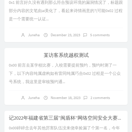
0x1 前言好久没有遇到那么符合预设环境的漏洞情况了，标题跟
部分内容的文笔由ai美化了，看起来诗情画意的?(可能0x02 过程
是一个需要统一认证...
Juneha
December 23, 2023
5 comments
某访客系统越权测试
0x00 前言去某学校比赛，入校需要提前预约，预约时测了一
下，以下内容纯属虚构如有雷同纯属巧合0x02 过程是一个公众
号系统，我这里是审核预约通...
Juneha
November 18, 2023
2 comments
记2022年福建省第三届“闽盾杯”网络空间安全大赛黑盾赛道从线上初赛到决赛writeup解析
0x00碎碎念去年其他厉害队伍没来侥幸捡漏了个第一名，今年