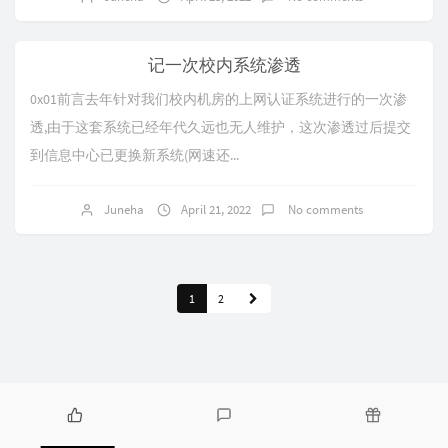
记一次校内系统渗透
0x01前言去年针对我们校内机房的上网认证系统进行的一次渗
透,由于这套系统已经年代久远也无人维护，这次渗透过后提交
到信息中心已更换新系统(网速还...
Juneha
April 21, 2022
No comments
1
2
P
L
R