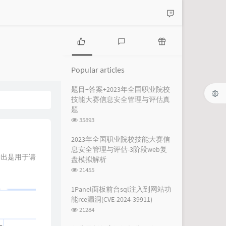
P
L
R
o
a
a
Popular articles
p
t
n
u
e
d
题目+答案+2023年全国职业院校
l
s
o
技能大赛信息安全管理与评估真
a
t
m
题
r
c
a
浏
35893
a
o
r
览
r
m
t
次
2023年全国职业院校技能大赛信
数:
t
m
i
息安全管理与评估-3阶段web复
i
e
c
看出是用于请
盘模拟解析
c
n
l
浏
21455
l
t
e
览
e
s
s
次
1Panel面板前台sql注入到网站功
数:
s
能rce漏洞(CVE-2024-39911)
浏
21284
览