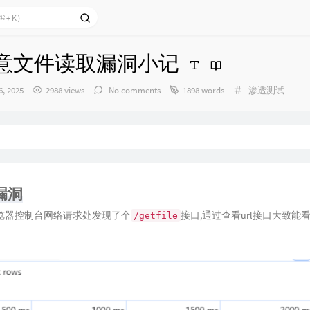
任意文件读取漏洞小记
Categories：
6, 2025
2988 views
No comments
1898 words
渗透测试
现漏洞
览器控制台网络请求处发现了个
接口,通过查看url接口大致能
/getfile