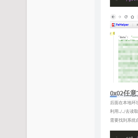
0x02任
后面在本地环
利用../../
需要找到系统
cat 