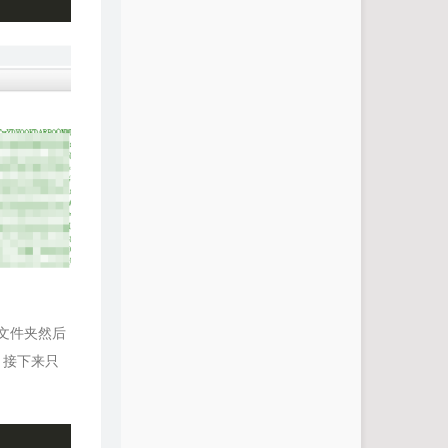
文件夹然后
，接下来只