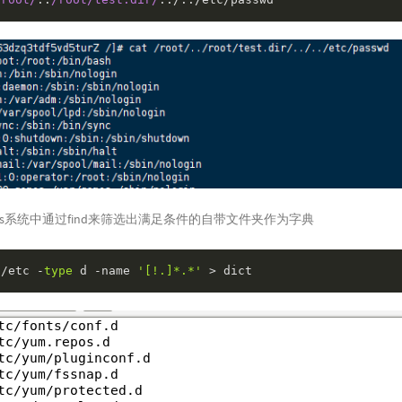
tos系统中通过find来筛选出满足条件的自带文件夹作为字典
 /etc -
type
 d -name 
'[!.]*.*'
 > dict