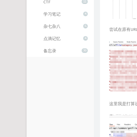
CTF
11
学习笔记
4
杂七杂八
5
尝试在原有U
点滴记忆
4
备忘录
30
这里我是打算