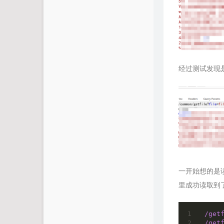
经过测试发现
一开始想的是
里成功读取到
/get
/get