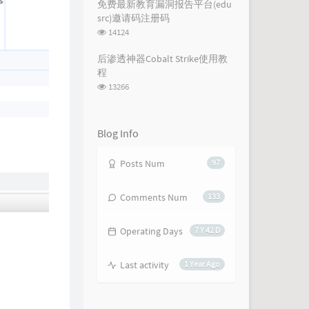
次
免费最新教育漏洞报告平台(edu
数:
src)邀请码注册码
浏
14124
览
次
后渗透神器Cobalt Strike使用教
数:
程
浏
13266
览
次
数:
Blog Info
Posts Num
97
Comments Num
133
Operating Days
7 Y 42 D
Last activity
1 Year Ago