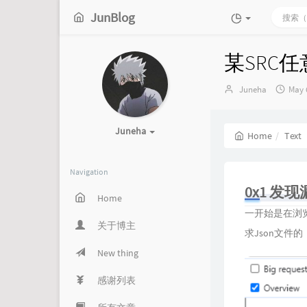
JunBlog
某SRC
Author：
发
Juneha
May 
布
时
间：
Juneha
Home
Text
Navigation
0x1 发
Home
一开始是在浏
关于博主
求Json文件的
New thing
感谢列表