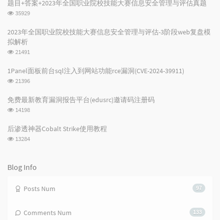
题目+答案+2023年全国职业院校技能大赛信息安全管理与评估真题
l
s
o
浏
35929
a
t
m
览
r
c
a
次
2023年全国职业院校技能大赛信息安全管理与评估-3阶段web复盘模
数:
a
o
r
拟解析
r
m
t
浏
21491
t
m
i
览
i
e
c
次
1Panel面板前台sql注入到网站功能rce漏洞(CVE-2024-39911)
数:
c
n
l
浏
21396
l
t
e
览
次
e
s
s
免费最新教育漏洞报告平台(edusrc)邀请码注册码
数:
s
浏
14198
览
次
后渗透神器Cobalt Strike使用教程
数:
浏
13284
览
次
数:
Blog Info
Posts Num
97
Comments Num
133