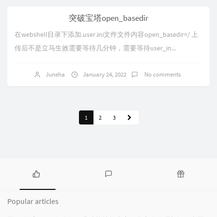
突破宝塔open_basedir
在webshell目录下添加.user.ini文件文件内容open_basedir=/ 上
传后不是立马生效需要等待几分钟，需要等待user_in...
Juneha
January 24, 2022
No comments
1
2
3
P
L
R
o
a
a
Popular articles
p
t
n
u
e
d