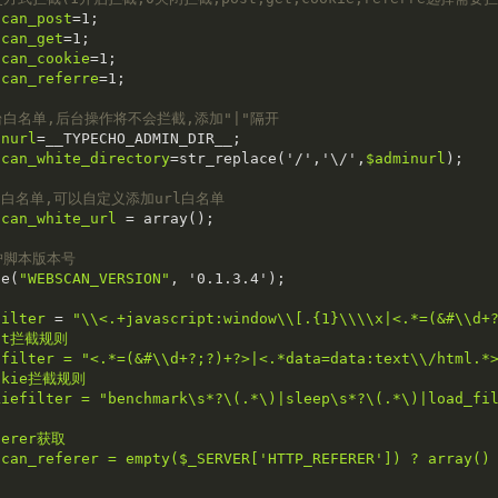
scan_post
=
1
scan_get
=
1
scan_cookie
=
1
scan_referre
=
1
;

台白名单,后台操作将不会拦截,添加"|"隔开
inurl
=
scan_white_directory
=
str_replace('
/
','\
/
',
$adminurl
);

rl白名单,可以自定义添加url白名单
scan_white_url
=
 array();

护脚本版本号
ne(
"WEBSCAN_VERSION"
, '
0.1
.
3.4
');

filter
=
"
\\
<.+javascript:window
\\
[.{1}
\\
\\
x|<.*=(&#
\\
d+
tfilter
=
"<.*=(&#
\\
d+?;?)+?>|<.*data=data:text
\\
/html.*
kiefilter
=
"benchmark\s*?
\(
.*
\)
|sleep\s*?
\(
.*
\)
|load_fi
scan_referer
=
 empty(
$_SERVER
['HTTP_REFERER']) 
?
 array()