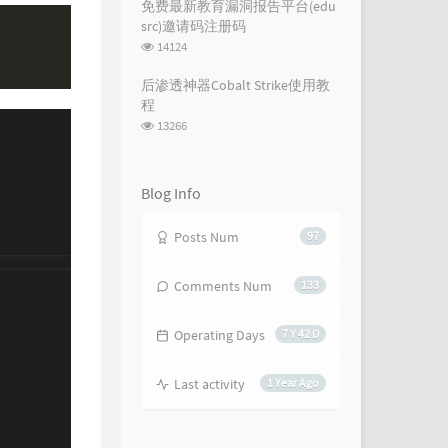
次
免费最新教育漏洞报告平台(edu
数:
src)邀请码注册码
浏
14124
览
次
后渗透神器Cobalt Strike使用教
数:
程
浏
13266
览
次
数:
Blog Info
Posts Num
97
Comments Num
133
Operating Days
7 Y 42 D
Last activity
1 Year Ago