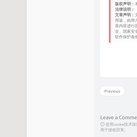
版权声明：
    }
法律说明：
  }

文章声明：
re
用途，由用
}

章内容进行
全、国家安
软件保护条
/**
*
  
*/
$pap
<!
DO
<
htm
<
scr
<
scr
<
lin
Previous
<
hea
<
m
<
m
Leave a Comme
<
t
<!--
使用cookie
<
s
用于接收回复。
    