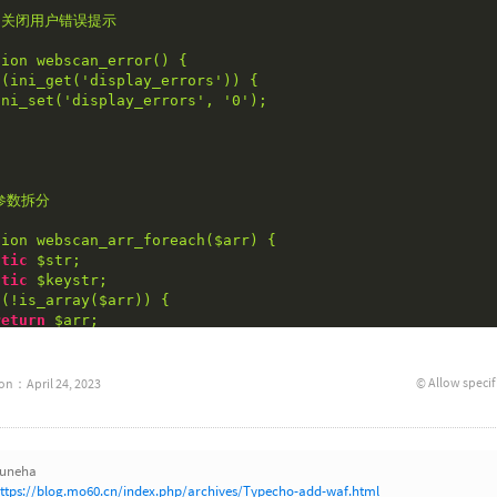
 关闭用户错误提示

ion webscan_error() {

 (ini_get('display_errors')) {

ini_set('display_errors', '
0
');

参数拆分

tion webscan_arr_foreach(
$arr
) {

atic
$str
;

atic
$keystr
;

 (
!
is_array(
$arr
)) {

return
$arr
;

reach (
$arr
 as 
$key
=>
$val
 ) {

$keystr
=
$keystr
.
$key
;

© Allow specif
ion：April 24, 2023
if
 (is_array(
$val
)) {

  webscan_arr_foreach(
$val
);

} 
else
 {

uneha
ttps://blog.mo60.cn/index.php/archives/Typecho-add-waf.html