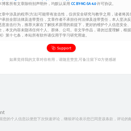
$str
[] 
=
$val
.
$keystr
;

本博客所有文章除特别声明外，均默认采用
CC BY-NC-SA 4.0
许可协议。


文章中涉及的程序(方法)可能带有攻击性，仅供安全研究与教学之用，读者将其
turn
 implode(
$str
);

户承担全部法律及连带责任，文章作者不承担任何法律及连带责任，本人坚决反
恶意攻击行为，推荐大家在了解技术原理的前提下，更好的维护个人信息安全、
全，本文内容未隐讳任何个人、群体、公司。非文学作品，请勿过度理解，根据
例》第十七条，本站所有软件请仅用于学习研究用途。
防护提示页

Support
e1
=<<<
如果觉得我的文章对你有用，请随意赞赏,可备注留下ID方便感谢
CTYPE html
>
l lang
=
"zh-cn"
>
ipt src
=
"https://cdn.bootcss.com/jquery/2.0.2/jquery.min
ipt src
=
"https://static.runoob.com/assets/jquery/jquery.
k href
=
"https://static.runoob.com/assets/jquery/jquery.g
d
>
eta charset
=
"utf-8"
>
<
meta name
=
"viewport"
 content
=
"width=device-width,initia
eta name
=
"data-spm"
 content
=
"a3c0e"
/>
nt
itle
>
405
</
title
>
 aHR0cHM6Ly9ibG9nLm1vNjAuY24vaW5kZXgucGhwL2FyY2hpdmVzL1R
技术保留您的个人信息以便您下次快速评论，继续评论表示您已同意该条款，评论的
tyle
>
html, body, div, a, h2, p { margin: 
0
; padding: 
0
;  }
