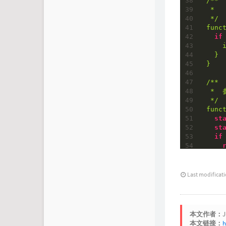
/**
*
  
*/
funct
if
    
  }

}

/**
*
  
*/
func
st
st
if
  }

  fo
Last modificat
    
    
本文作者：
J
本文链接：
h