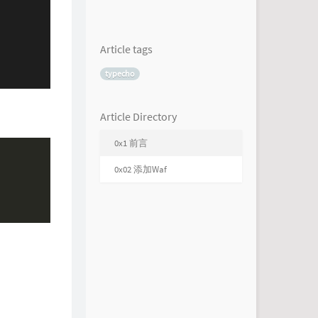
Article tags
typecho
Article Directory
0x1 前言
0x02 添加Waf