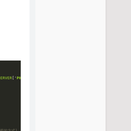
SERVER
['
PHP_SELF
']))) {

拦截的方式)