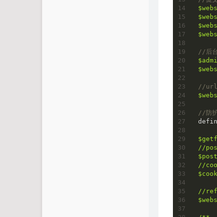
$web
$web
$web
$web
//后
$adm
$web
//u
$web
//防
defi
$get
//
$pos
//
$coo
//
$web