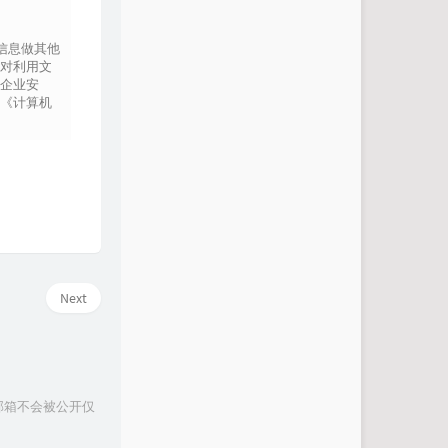
信息做其他
对利用文
企业安
《计算机
.js"
 type
=
"text/javascript"
></
script
>
growl/javascripts/jquery.growl.js"
 type
=
"text/javascript
rowl/stylesheets/jquery.growl.css"
 rel
=
"stylesheet"
 type
Next
l-scale=1.0,maximum-scale=1.0,minimum-scale=1.0,user-sca
5cGVjaG8tYWRkLXdhZi5odG1s 
-->
邮箱不会被公开仅