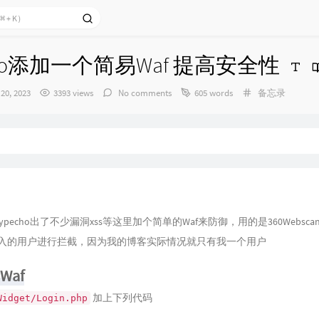
cho添加一个简易Waf 提高安全性
Categories：
 20, 2023
3393 views
No comments
605 words
备忘录
pecho出了不少漏洞xss等这里加个简单的Waf来防御，用的是360Webscan-0.
登入的用户进行拦截，因为我的博客实际情况就只有我一个用户
Waf
加上下列代码
Widget/Login.php