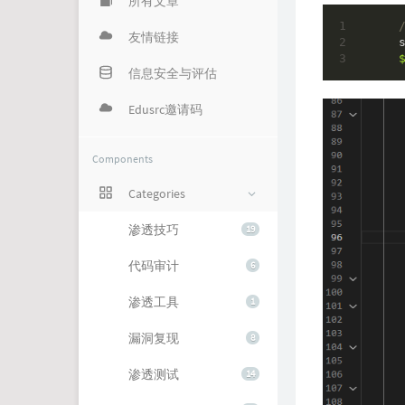
所有文章
友情链接
    s
信息安全与评估
Edusrc邀请码
Components
Categories
渗透技巧
19
代码审计
6
渗透工具
1
漏洞复现
8
渗透测试
14