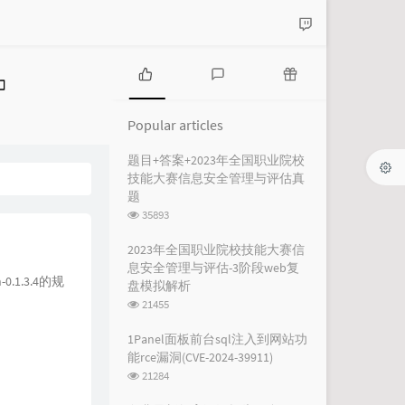
P
L
R
o
a
a
Popular articles
p
t
n
u
e
d
题目+答案+2023年全国职业院校
l
s
o
技能大赛信息安全管理与评估真
a
t
m
题
r
c
a
浏
35893
a
o
r
览
r
m
t
次
2023年全国职业院校技能大赛信
数:
t
m
i
息安全管理与评估-3阶段web复
i
e
c
1.3.4的规
盘模拟解析
c
n
l
浏
21455
l
t
e
览
e
s
s
次
1Panel面板前台sql注入到网站功
数:
s
能rce漏洞(CVE-2024-39911)
浏
21284
览