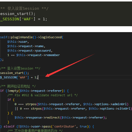
/** 登入设置Session **/
ession_start();

$_SESSION
[
'WAF'
] = 
1