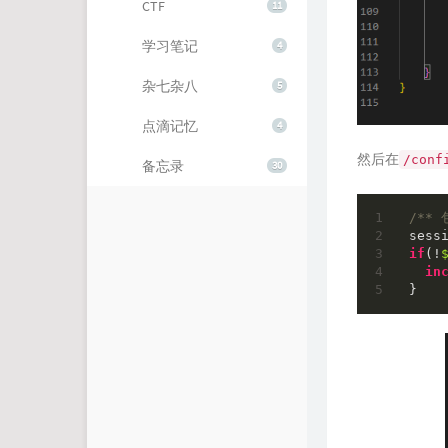
CTF
11
学习笔记
4
杂七杂八
5
点滴记忆
4
然后在
/conf
备忘录
30
/** 
if
(!
in
}