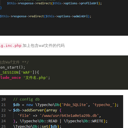
加上包含waf文件的代码
ig.inc.php
包含Waf文件 **/
$_SESSION
[
'WAF'
]){

clude_once
'文件名.php'
;  
