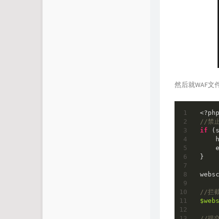
然后就WAF
<?
//禁
if
 (
    
    e
}

websc
//拦
$web
//提