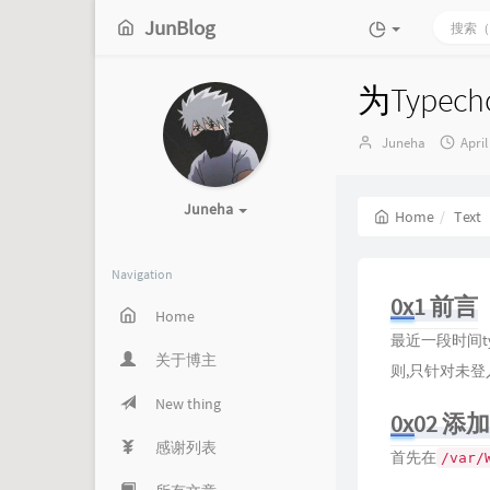
JunBlog
为Type
Author：
发
Juneha
April
布
时
间：
Juneha
Home
Text
Navigation
0x1 前言
Home
最近一段时间ty
关于博主
则,只针对未
New thing
0x02 添加
感谢列表
首先在
/var/