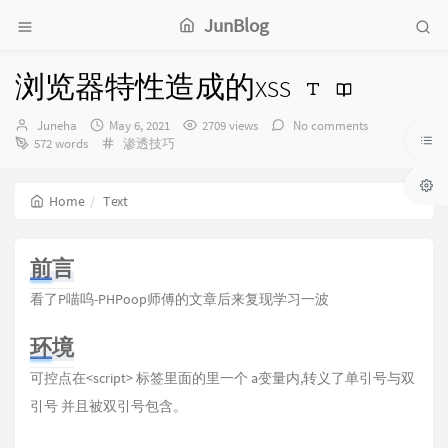
JunBlog
浏览器特性造成的xss
Author：
发
Juneha
May 6, 2021
2709 views
No comments
布
Categories：
572 words
渗透技巧
时
间：
Home
Text
前言
看了P喵呜-PHPoop师傅的文章后来复现学习一波
环境
可控点在<script> 标签里面的里一个 a变量内,转义了单引号与双
引号 并且被双引号包含。