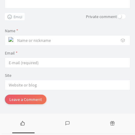
Private comment
Emoji
Name
*
🎲
Email
*
Site
Leave a Comment
P
L
R