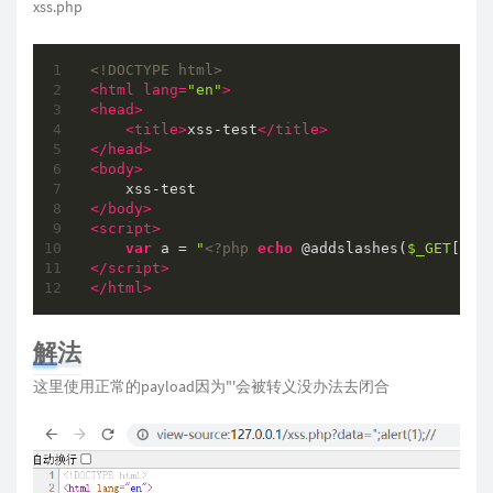
xss.php
<!DOCTYPE 
html
>
<
html
lang
=
"en"
>
<
head
>
<
title
>
xss-test
</
title
>
</
head
>
<
body
>
</
body
>
<
script
>
var
 a = 
"
<?php
echo
 @addslashes(
$_GET
[dat
</
script
>
</
html
>
解法
这里使用正常的payload因为"'会被转义没办法去闭合