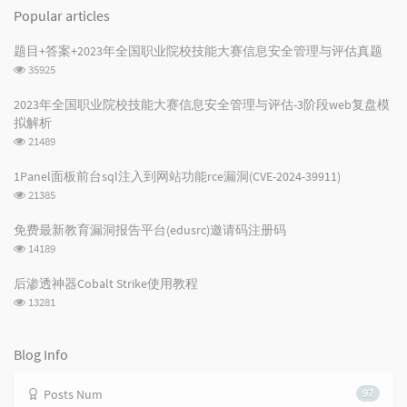
o
a
a
Popular articles
p
t
n
u
e
d
题目+答案+2023年全国职业院校技能大赛信息安全管理与评估真题
l
s
o
浏
35925
a
t
m
览
r
c
a
次
2023年全国职业院校技能大赛信息安全管理与评估-3阶段web复盘模
数:
a
o
r
拟解析
r
m
t
浏
21489
t
m
i
览
i
e
c
次
1Panel面板前台sql注入到网站功能rce漏洞(CVE-2024-39911)
数:
c
n
l
浏
21385
l
t
e
览
次
e
s
s
免费最新教育漏洞报告平台(edusrc)邀请码注册码
数:
s
浏
14189
览
次
后渗透神器Cobalt Strike使用教程
数:
浏
13281
览
次
数:
Blog Info
Posts Num
97