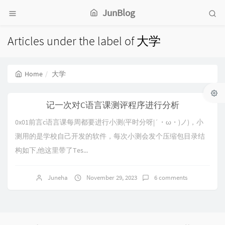
JunBlog
Articles under the label of 大学
Home
大学
记一次对C语言课测评程序进行分析
0x01前言c语言课每周都要进行小测(平时分呀|´・ω・)ノ)，小
测用的是学校自己开发的软件，每次小测会发个压缩包目录结
构如下,他这里带了Tes...
Juneha
November 29, 2023
6 comments