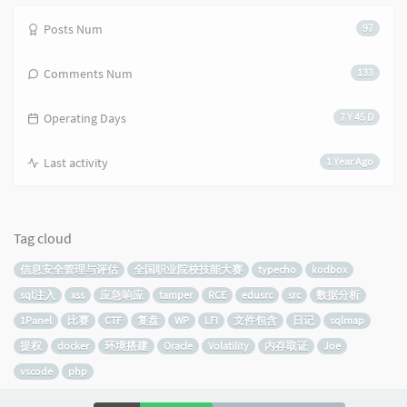
Posts Num
97
Comments Num
133
Operating Days
7 Y 45 D
Last activity
1 Year Ago
Tag cloud
信息安全管理与评估
全国职业院校技能大赛
typecho
kodbox
sql注入
xss
应急响应
tamper
RCE
edusrc
src
数据分析
1Panel
比赛
CTF
复盘
WP
LFI
文件包含
日记
sqlmap
提权
docker
环境搭建
Oracle
Volatility
内存取证
Joe
vscode
php