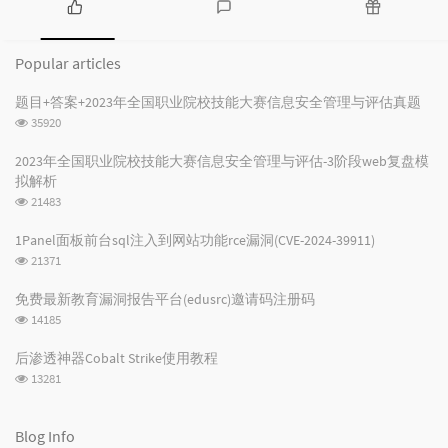
P
L
R
o
a
a
Popular articles
p
t
n
u
e
d
题目+答案+2023年全国职业院校技能大赛信息安全管理与评估真题
l
s
o
浏
35920
a
t
m
览
r
c
a
次
2023年全国职业院校技能大赛信息安全管理与评估-3阶段web复盘模
数:
a
o
r
拟解析
r
m
t
浏
21483
t
m
i
览
i
e
c
次
1Panel面板前台sql注入到网站功能rce漏洞(CVE-2024-39911)
数:
c
n
l
浏
21371
l
t
e
览
次
e
s
s
免费最新教育漏洞报告平台(edusrc)邀请码注册码
数:
s
浏
14185
览
次
后渗透神器Cobalt Strike使用教程
数:
浏
13281
览
次
数:
Blog Info